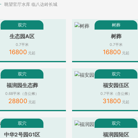
眺望官厅水库 临八达岭长城
双穴
树葬
生态园A区
树葬
0.7平米
0.7平米
16800
16800
双穴
双穴
福润园生态葬
福安园伍区
0.68平米（含公摊）
0.7平米（含公摊）
28800
31800
双穴
双穴
中华2号园G1区
福润园陆区