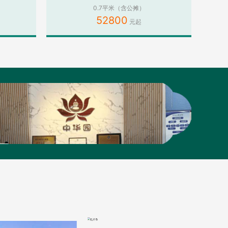
0.7平米（含公摊）
52800