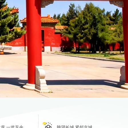
库 一览无余
眺望长城 紧邻京城