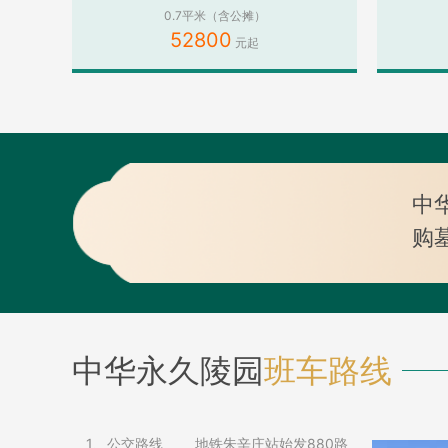
0.7平米（含公摊）
52800
中
购
中华永久陵园
班车路线
1、公交路线 地铁朱辛庄站始发880路