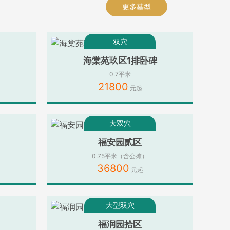
更多墓型
双穴
海棠苑玖区1排卧碑
0.7平米
21800
大双穴
福安园贰区
0.75平米（含公摊）
36800
大型双穴
福润园拾区