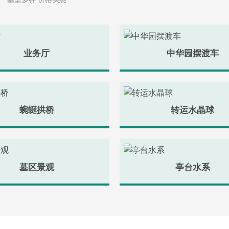
业务厅
中华园摆渡车
蜿蜒拱桥
转运水晶球
墓区景观
亭台水系