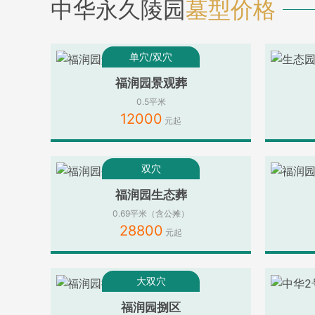
中华永久陵园
墓型价格
单穴/双穴
福润园景观葬
0.5平米
12000
双穴
福润园生态葬
0.69平米（含公摊）
28800
大双穴
福润园捌区